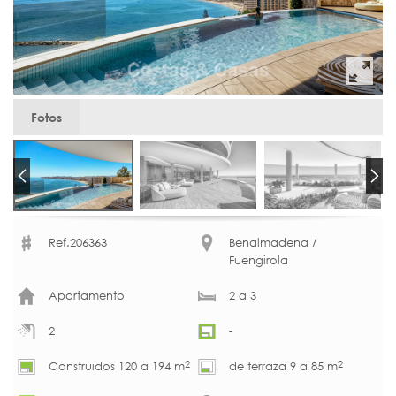
Fotos
Ref.206363
Benalmadena /
Fuengirola
Apartamento
2 a 3
2
-
2
2
Construidos 120 a 194 m
de terraza 9 a 85 m