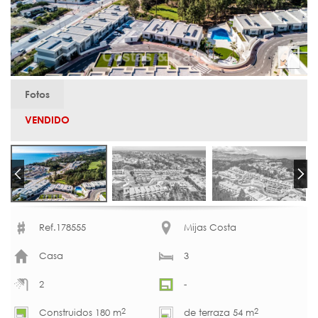
Fotos
VENDIDO
Ref.178555
Mijas Costa
Casa
3
2
-
2
2
Construidos 180 m
de terraza 54 m