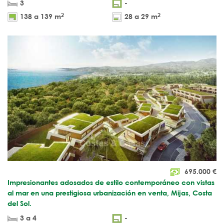
3
-
2
2
138 a 139 m
28 a 29 m
695.000
€
Impresionantes adosados de estilo contemporáneo con vistas
al mar en una prestigiosa urbanización en venta, Mijas, Costa
del Sol.
3 a 4
-