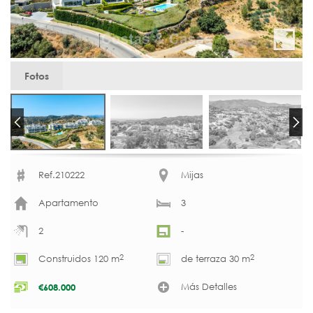
Fotos
Ref.210222
Mijas
Apartamento
3
2
-
2
2
Construidos 120 m
de terraza 30 m
Más Detalles
€
608.000