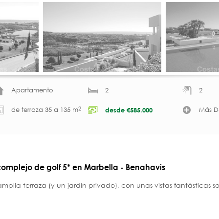
Apartamento
2
2
2
de terraza 35 a 135 m
Más De
desde
€
585.000
omplejo de golf 5* en Marbella - Benahavis
plia terraza (y un jardín privado), con unas vistas fantásticas 