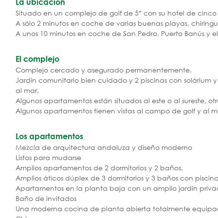
La ubicación
Situado en un complejo de golf de 5* con su hotel de cinco e
A sólo 2 minutos en coche de varias buenas playas, chiringu
A unos 10 minutos en coche de San Pedro, Puerto Banús y e
El complejo
Complejo cercado y asegurado permanentemente.
Jardín comunitario bien cuidado y 2 piscinas con solárium y 
al mar.
Algunos apartamentos están situados al este o al sureste, otro
Algunos apartamentos tienen vistas al campo de golf y al mar 
Los apartamentos
Mezcla de arquitectura andaluza y diseño moderno
Listos para mudarse
Amplios apartamentos de 2 dormitorios y 2 baños.
Amplios áticos dúplex de 3 dormitorios y 3 baños con piscin
Apartamentos en la planta baja con un amplio jardín priv
Baño de invitados
Una moderna cocina de planta abierta totalmente equip