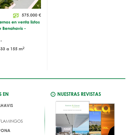
575.000
€
nos en venta listos
e Benahavis -
-
2
33 a 155 m
S EN
NUESTRAS REVISTAS
AHAVIS
 FLAMINGOS
EPONA