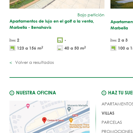
Bajo petición
Apartamentos de lujo en el golf a la venta,
Apartamento
Marbella - Benahavis
Marbella
2
-
2 a 3
2
2
123 a 156 m
40 a 50 m
100 a 
Volver a resultados
NUESTRA OFICINA
HAZ TU SU
APARTAMENTO
VILLAS
PARCELAS
PROMOCIONES