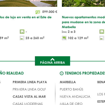
599.000
€
s de lujo en venta en el Este de
Nuevos apartamentos moder
para mudarse en la zona d
Marbella
-
2 a 3
2
2
2
159 m
23 a 260 m
102 a 129 m
PÁGINA ARRIBA
EÑO REALIDAD
TENEMOS PROPIEDADE
S
PRIMERA LINEA PLAYA
MARBELLA
BEN
PRIMERA LINEA GOLF
PUERTO BANÚS
LOS
NUEVA ANDALUCIA
CASAS VISTA AL MAR
EST
CASAS MODERNAS
MILLA DE ORO