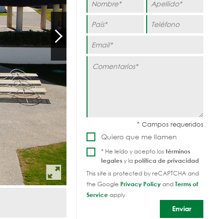
Quiero que me llamen
* He leído y acepto los
términos
legales
y la
política de privacidad
This site is protected by reCAPTCHA and
the Google
Privacy Policy
and
Terms of
Service
apply.