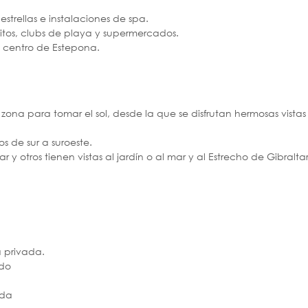
strellas e instalaciones de spa.
itos, clubs de playa y supermercados.
l centro de Estepona.
zona para tomar el sol, desde la que se disfrutan hermosas vista
s de sur a suroeste.
y otros tienen vistas al jardín o al mar y al Estrecho de Gibralta
a privada.
ado
ada