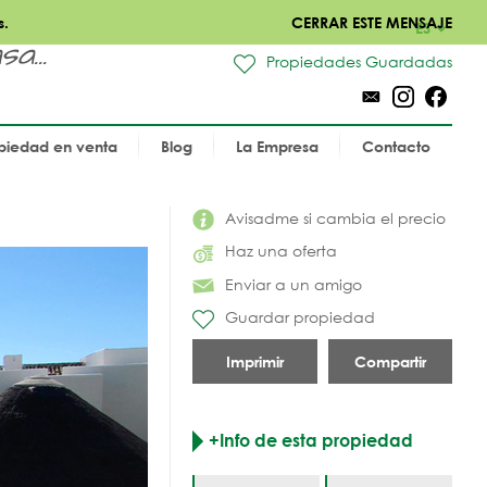
s.
CERRAR ESTE MENSAJE
ES
a...
Propiedades Guardadas
piedad en venta
Blog
La Empresa
Contacto
Avisadme si cambia el precio
Haz una oferta
Enviar a un amigo
Guardar propiedad
Imprimir
Compartir
+Info de esta propiedad