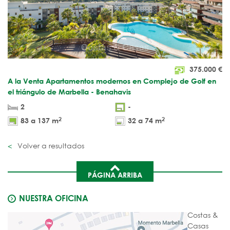
375.000
€
A la Venta Apartamentos modernos en Complejo de Golf en
el triángulo de Marbella - Benahavis
2
-
2
2
83 a 137 m
32 a 74 m
Volver a resultados
PÁGINA ARRIBA
NUESTRA OFICINA
Costas &
Casas