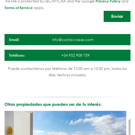
This site is protected by reCAPTCHA and the Google
Privacy Policy
and
Terms of Service
apply.
Email:
info@costas-casas.com
Teléfono:
+34 952 908 759
Puede contactarnos por teléfono de 10:00 am a 10:00 pm, todos los
días, festivos incluidos.
Otras propiedades que pueden ser de tu interés: