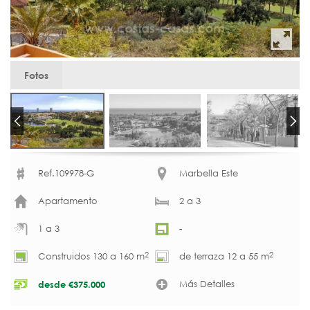
Fotos
Ref.109978-G
Marbella Este
Apartamento
2 a 3
1 a 3
-
2
2
Construidos 130 a 160 m
de terraza 12 a 55 m
Más Detalles
desde
€
375.000