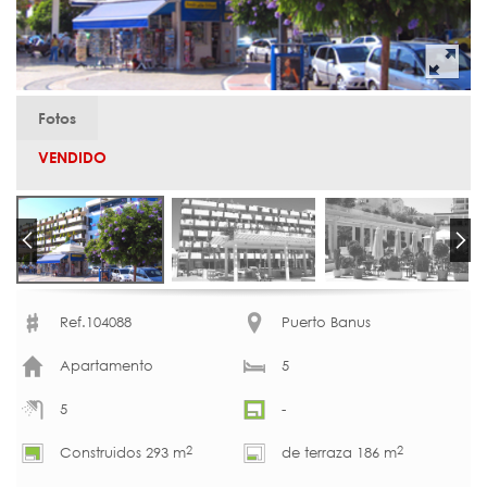
Fotos
VENDIDO
Ref.104088
Puerto Banus
Apartamento
5
5
-
2
2
Construidos 293 m
de terraza 186 m