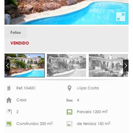
Fotos
VENDIDO
Ref.104551
Mijas Costa
Casa
4
2
2
Parcela 1200 m
2
2
Construidos 200 m
de terraza 150 m