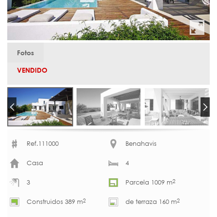
Fotos
VENDIDO
Ref.111000
Benahavis
Casa
4
2
3
Parcela 1009 m
2
2
Construidos 389 m
de terraza 160 m