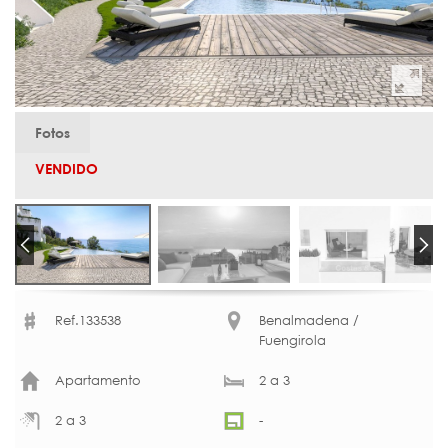
Fotos
VENDIDO
Ref.133538
Benalmadena /
Fuengirola
Apartamento
2 a 3
2 a 3
-