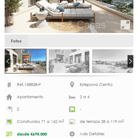
Fotos
Ref.158838-P
Estepona Centro
Apartamento
2 a 4
2
-
2
2
Construidos 71 a 142 m
de terraza 28 a 119 m
Más Detalles
desde
€
695.000