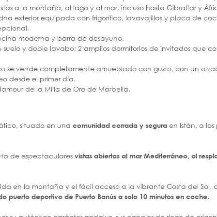
istas a la montaña, al lago y al mar, incluso hasta Gibraltar y Áfri
na exterior equipada con frigorífico, lavavajillas y placa de coci
epcional.
ocina moderna y barra de desayuno.
de suelo y doble lavabo; 2 amplios dormitorios de invitados que
tico se vende completamente amueblado con gusto, con un atract
neo desde el primer día.
glamour de la Milla de Oro de Marbella.
ático, situado en una
en Istán, a los
comunidad cerrada y segura
ruta de espectaculares
vistas abiertas al mar Mediterráneo, al res
vida en la montaña y el fácil acceso a la vibrante Costa del Sol,
do puerto deportivo de Puerto Banús a solo 10 minutos en coche.
or su auténtico carácter andaluz, sus canales de riego de origen