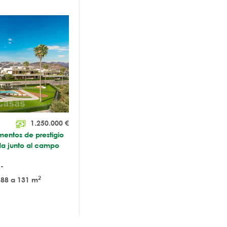
1.250.000
€
entos de prestigio
da junto al campo
-
2
88 a 131 m