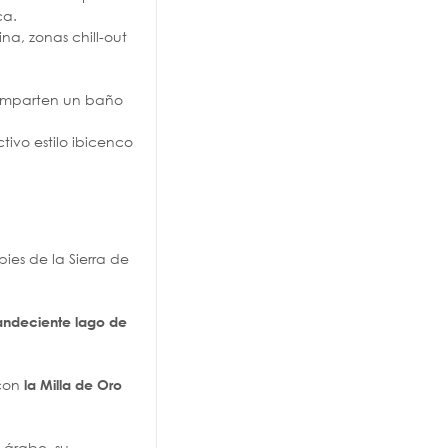
ca.
na, zonas chill-out
 comparten un baño
ivo estilo ibicenco
 pies de la Sierra de
plandeciente lago de
 con
la Milla de Oro
 árabe, su