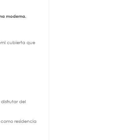
ina moderna.
emi cubierta que
disfrutar del
l como residencia