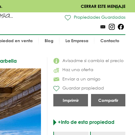
s.
CERRAR ESTE MENSAJE
ES
a...
Propiedades Guardadas
piedad en venta
Blog
La Empresa
Contacto
Avisadme si cambia el precio
Marbella
Haz una oferta
Enviar a un amigo
Guardar propiedad
Imprimir
Compartir
+Info de esta propiedad