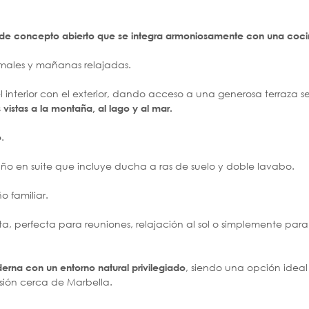
de concepto abierto que se integra armoniosamente con una coc
rmales y mañanas relajadas.
 interior con el exterior, dando acceso a una generosa terraza s
vistas a la montaña, al lago y al mar.
.
o
baño en suite que incluye ducha a ras de suelo y doble lavabo.
 familiar.
a, perfecta para reuniones, relajación al sol o simplemente para 
, siendo una opción idea
erna con un entorno natural privilegiado
rsión cerca de Marbella.