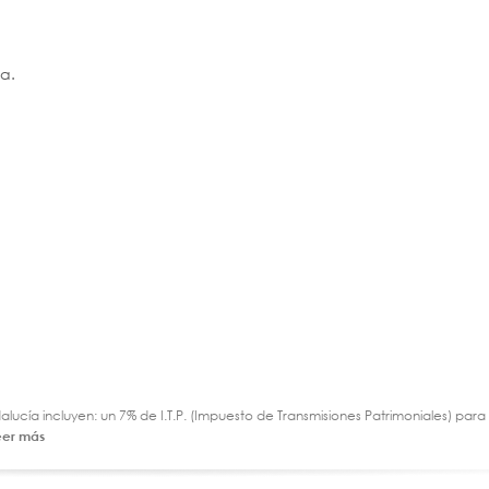
a.
ucía incluyen: un 7% de I.T.P. (Impuesto de Transmisiones Patrimoniales) par
eer más