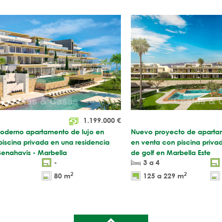
1.199.000
€
oderno apartamento de lujo en
Nuevo proyecto de apartam
iscina privada en una residencia
en venta con piscina priva
Benahavis - Marbella
de golf en Marbella Este
-
3 a 4
2
2
80 m
125 a 229 m