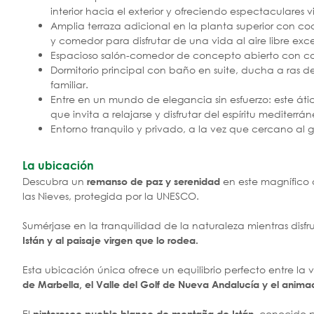
interior hacia el exterior y ofreciendo espectaculares v
Amplia terraza adicional en la planta superior con coci
y comedor para disfrutar de una vida al aire libre exc
Espacioso salón-comedor de concepto abierto con c
Dormitorio principal con baño en suite, ducha a ras 
familiar.
Entre en un mundo de elegancia sin esfuerzo: este á
que invita a relajarse y disfrutar del espíritu mediterrá
Entorno tranquilo y privado, a la vez que cercano al 
La ubicación
Descubra un
en este magnífico 
remanso de paz y serenidad
las Nieves, protegida por la UNESCO.
Sumérjase en la tranquilidad de la naturaleza mientras disf
Istán y al paisaje virgen que lo rodea.
Esta ubicación única ofrece un equilibrio perfecto entre la 
de Marbella, el Valle del Golf de Nueva Andalucía y el anima
El
, conocido p
pintoresco pueblo blanco de montaña de Istán