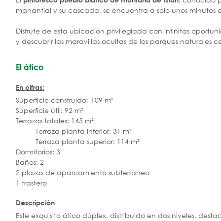
manantial y su cascada, se encuentra a solo unos minutos
Disfrute de esta ubicación privilegiada con infinitas oportu
y descubrir las maravillas ocultas de los parques naturales c
El ático
En cifras:
Superficie construida: 109 m²
Superficie útil: 92 m²
Terrazas totales: 145 m²
Terraza planta inferior: 31 m²
Terraza planta superior: 114 m²
Dormitorios: 3
Baños: 2
2 plazas de aparcamiento subterráneo
1 trastero
Descripción
Este exquisito ático dúplex, distribuido en dos niveles, de