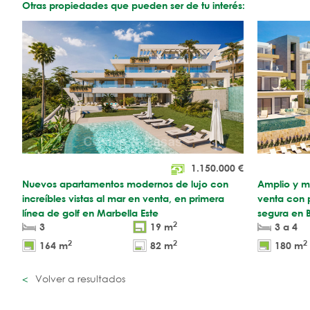
Otras propiedades que pueden ser de tu interés:
1.150.000
€
Nuevos apartamentos modernos de lujo con
Amplio y m
increíbles vistas al mar en venta, en primera
venta con p
línea de golf en Marbella Este
segura en 
2
3
19 m
3 a 4
2
2
2
164 m
82 m
180 m
Volver a resultados