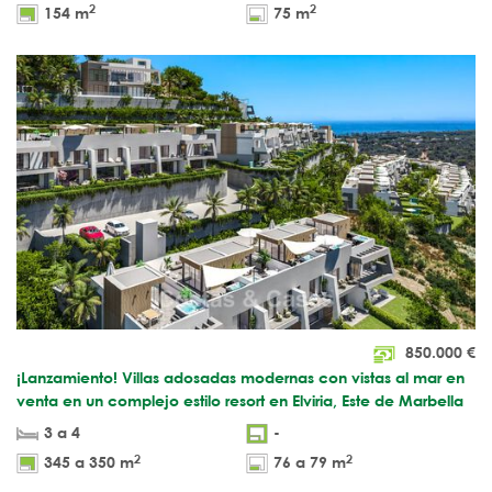
2
2
154 m
75 m
850.000
€
¡Lanzamiento! Villas adosadas modernas con vistas al mar en
venta en un complejo estilo resort en Elviria, Este de Marbella
3 a 4
-
2
2
345 a 350 m
76 a 79 m