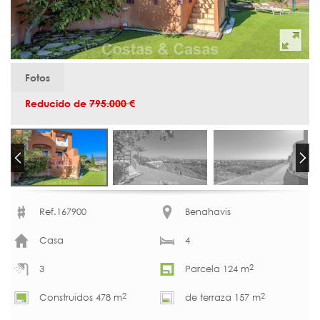
Fotos
Reducido de
795.000 €
Ref.167900
Benahavis
Casa
4
2
3
Parcela 124 m
2
2
Construidos 478 m
de terraza 157 m